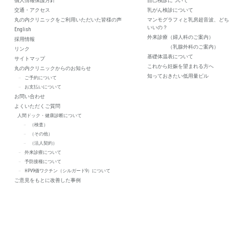
個人情報保護方針
自己検診について
交通・アクセス
乳がん検診について
丸の内クリニックをご利用いただいた皆様の声
マンモグラフィと乳房超音波、どち
いいの？
English
外来診療（婦人科のご案内）
採用情報
（乳腺外科のご案内）
リンク
基礎体温表について
サイトマップ
これから妊娠を望まれる方へ
丸の内クリニックからのお知らせ
知っておきたい低用量ピル
ご予約について
お支払いについて
お問い合わせ
よくいただくご質問
人間ドック・健康診断について
（検査）
（その他）
（法人契約）
外来診療について
予防接種について
HPV9価ワクチン（シルガード9）について
ご意見をもとに改善した事例