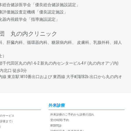
本総合健診医学会「優良総合健診施設認定」
康評価施設査定機構「優良認定施設」
化器内視鏡学会「指導施設認定」
団 丸の内クリニック
科、肝臓内科、循環器内科、糖尿病内科、 皮膚科、乳腺外科、婦人
士）
 東京都千代田区丸の内1-6-2 新丸の内センタービル4Ｆ(丸の内オアゾ内)
内北⼝ 徒歩3分
線 東京駅 M10番出口および 東西線 大手町駅B2b 出口から丸の内オ
外来診療
外来診療のご予約から診察の流れ
のサービス
受付時間/予約
診後まで）
WEB問診
項