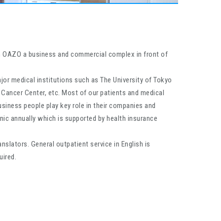
d in OAZO a business and commercial complex in front of
or medical institutions such as The University of Tokyo
l Cancer Center, etc. Most of our patients and medical
siness people play key role in their companies and
nic annually which is supported by health insurance
lators. General outpatient service in English is
uired.