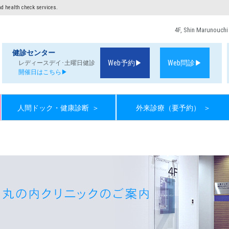
and health check services.
4F, Shin Marunouchi
健診センター
Web予約▶
Web問診▶
レディースデイ･土曜日健診
開催日はこちら▶
人間ドック・健康診断
＞
外来診療（要予約）
＞