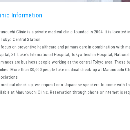
inic Information
unouchi Clinic is a private medical clinic founded in 2004. It is locate
 Tokyo Central Station.
focus on preventive healthcare and primary care in combination with maj
pital, St. Luke’s International Hospital, Tokyo Teishin Hospital, Nationa
minees are business people working at the central Tokyo area. Those bu
ilies. More than 30,000 people take medical check-up at Marunouchi Cli
ociations.
 medical check-up, we request non-Japanese speakers to come with trans
ilable at Marunouchi Clinic. Reservation through phone or internet is req