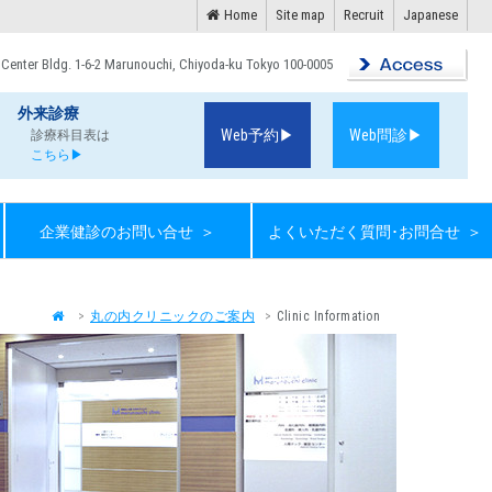
Home
Site map
Recruit
Japanese
 Center Bldg. 1-6-2 Marunouchi, Chiyoda-ku Tokyo 100-0005
外来診療
Web予約▶
Web問診▶
診療科目表は
こちら▶
企業健診のお問い合せ
＞
よくいただく質問･お問合せ
＞
丸の内クリニックのご案内
Clinic Information