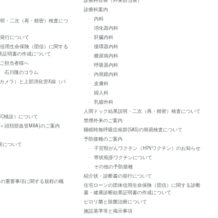
診療科目表（外来担当表）
診療科案内
内科
明・二次（再・精密）検査につ
消化器内科
発行について
肝臓内科
信用生命保険（団信）に関する
循環器内科
果証明書の作成について
糖尿病内科
ご担当者様へ
呼吸器内科
 石川隆のコラム
内視鏡内科
カメラ）と上部消化管X線（バ
皮膚科
婦人科
乳腺外科
人間ドック結果説明・二次（再・精密）検査について
BC検診）について
禁煙外来のご案内
A＋頭頚部血管MRA)のご案内
睡眠時無呼吸症候群(SAS)の簡易検査について
予防接種のご案内
断について
子宮頸がんワクチン（HPVワクチン）のお知らせ
帯状疱疹ワクチンについて
その他の予防接種
紹介状・診断書の発行について
ての重要事項に関する規程の概
住宅ローンの団体信用生命保険（団信）に関する診断
書・健康診断結果証明書の作成について
ピロリ菌と除菌治療について
施設基準等と掲示事項