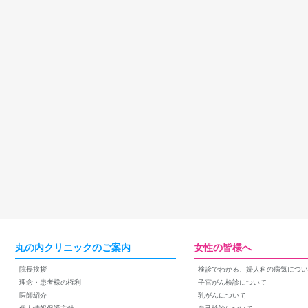
丸の内クリニックのご案内
女性の皆様へ
院長挨拶
検診でわかる、婦人科の病気につい
理念・患者様の権利
子宮がん検診について
医師紹介
乳がんについて