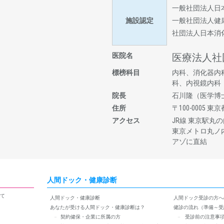
一般社団法人日
施設認定
一般社団法人健
社団法人日本消
医院名
医療法人社
標榜科目
内科、消化器内
科、内視鏡内科
院長
石川隆（医学博
住所
〒100-0005
アクセス
JR線 東京駅丸の
東京メトロ丸ノ内
アゾに直結
人間ドック・健康診断
て
人間ドック・健康診断
人間ドック受診の方へ
あなたが受ける人間ドック・健康診断は？
健診の流れ（準備～受
契約健保・企業に所属の方
受診前の注意事