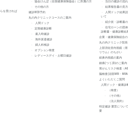
協会けんぽ（全国健康保険協会）に所属の方
当日の健診の流れ
その他の方
結果報告書の見方
らを受ければ
健診WEB予約
人間ドック結果説
いて
丸の内クリニックコースのご案内
紹介状・診断書の
人間ドック
住宅ローンの団体
定期健康診断
診断書・健康診断結
雇入時健診
企業・健康保険組合の
海外派遣健診
丸の内クリニック院長
婦人科検診
上部消化管内視鏡（胃
オプション検査
リウム）のちがい
レディースデイ・土曜日健診
経鼻内視鏡の案内
鎮痛(つう)剤のご案内
胃がんリスク検査（A
脳検査(頭部MRI・MR
よくいただくご質問
人間ドック・健康診
（検査）
（その他）
（法人契約）
特定健診 運営につい
要