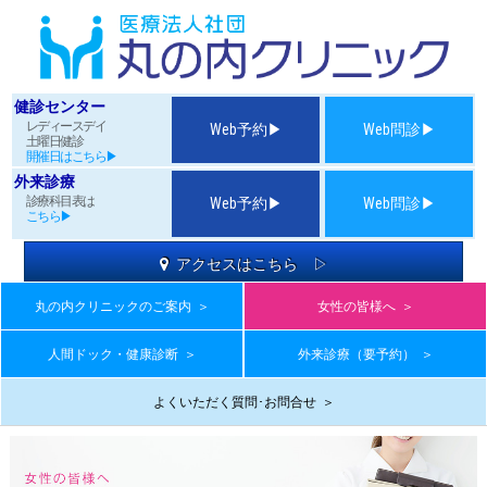
健診センター
レディースデイ
Web予約▶
Web問診▶
土曜日健診
開催日はこちら▶
外来診療
診療科目表は
Web予約▶
Web問診▶
こちら▶
アクセスはこちら ▷
丸の内クリニックのご案内
＞
女性の皆様へ
＞
人間ドック・健康診断
＞
外来診療（要予約）
＞
よくいただく質問･お問合せ
＞