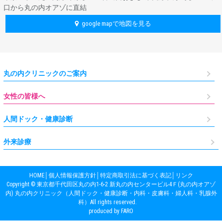
口から丸の内オアゾに直結
google mapで地図を見る
丸の内クリニックのご案内
女性の皆様へ
人間ドック・健康診断
外来診療
HOME
│
個人情報保護方針
│
特定商取引法に基づく表記
│
リンク
Copyright © 東京都千代田区丸の内1-6-2 新丸の内センタービル4Ｆ(丸の内オアゾ
内) 丸の内クリニック（人間ドック・健康診断・内科・皮膚科・婦人科・乳腺外
科）All rights reserved.
produced by FARO