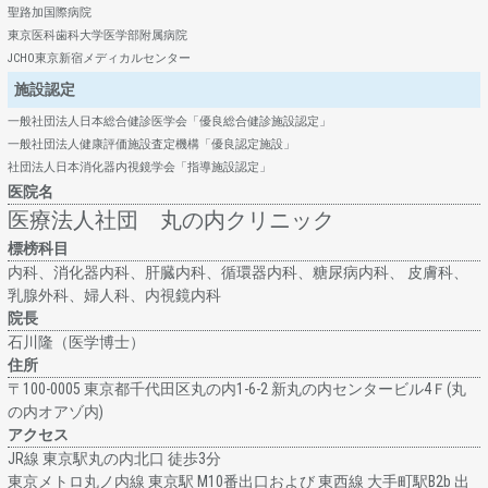
聖路加国際病院
東京医科歯科大学医学部附属病院
JCHO東京新宿メディカルセンター
施設認定
一般社団法人日本総合健診医学会「優良総合健診施設認定」
一般社団法人健康評価施設査定機構「優良認定施設」
社団法人日本消化器内視鏡学会「指導施設認定」
医院名
医療法人社団 丸の内クリニック
標榜科目
内科、消化器内科、肝臓内科、循環器内科、糖尿病内科、 皮膚科、
乳腺外科、婦人科、内視鏡内科
院長
石川隆（医学博士）
住所
〒100-0005 東京都千代田区丸の内1-6-2 新丸の内センタービル4Ｆ(丸
の内オアゾ内)
アクセス
JR線 東京駅丸の内北⼝ 徒歩3分
東京メトロ丸ノ内線 東京駅 M10番出口および 東西線 大手町駅B2b 出