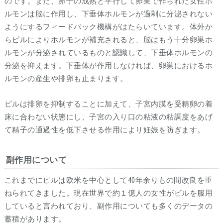
のです。また、卵子の成熟と平行して卵巣で作られた女性ホ
ルモンは脳に作用し、下垂体ホルモンが過剰に分泌されない
ようにするフィードバック機構がはたらいています。体外か
らピルによりホルモンが補充されると、脳はもう十分卵巣ホ
ルモンが分泌されているものと認識して、下垂体ホルモンの
分泌を抑えます。下垂体が作用しなければ、卵巣におけるホ
ルモンの産生や排卵も止まります。
ピルは排卵を抑制することに加えて、子宮内膜を受精卵の着
床に合わない状態にし、子宮の入り口の粘液の粘調度をあげ
て精子の通過性を低下させる作用により妊娠を防ぎます。
副作用について
これまでにピルは欧米を中心として40年余りもの間改良を重
ねられてきました。現在世界で約１億人の女性がピルを服用
していると言われており、副作用についても多くのデータの
蓄積があります。