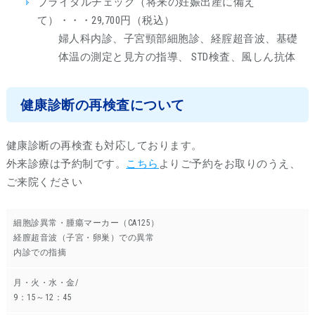
ブライダルチェック（将来の妊娠出産に備え
て）・・・29,700円（税込）
婦人科内診、子宮頸部細胞診、経腟超音波、基礎
体温の測定と見方の指導、 STD検査、風しん抗体
健康診断の再検査について
健康診断の再検査も対応しております。
外来診療は予約制です。
こちら
よりご予約をお取りのうえ、
ご来院ください
細胞診異常・腫瘍マーカー（CA125）
経膣超音波（子宮・卵巣）での異常
内診での指摘
月・火・水・金/
9：15～12：45