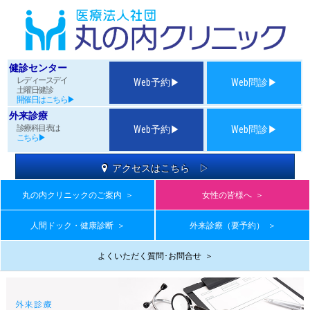
健診センター
レディースデイ
Web予約▶
Web問診▶
土曜日健診
開催日はこちら▶
外来診療
診療科目表は
Web予約▶
Web問診▶
こちら▶
アクセスはこちら ▷
丸の内クリニックのご案内
＞
女性の皆様へ
＞
人間ドック・健康診断
＞
外来診療（要予約）
＞
よくいただく質問･お問合せ
＞