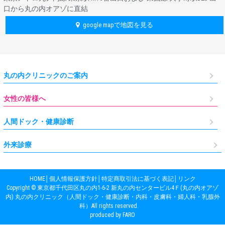
口から丸の内オアゾに直結
google mapで地図を見る
丸の内クリニックのご案内
女性の皆様へ
人間ドック・健康診断
外来診療
HOME
│
個人情報保護方針
│
特定商取引法に基づく表記
│
リンク
Copyright © 東京都千代田区丸の内1-6-2 新丸の内センタービル4Ｆ(丸の内オアゾ
内) 丸の内クリニック（人間ドック・健康診断・内科・皮膚科・婦人科・乳腺外
科）All rights reserved.
produced by FARO