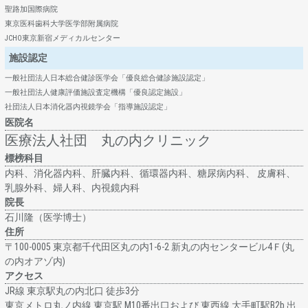
聖路加国際病院
東京医科歯科大学医学部附属病院
JCHO東京新宿メディカルセンター
施設認定
一般社団法人日本総合健診医学会「優良総合健診施設認定」
一般社団法人健康評価施設査定機構「優良認定施設」
社団法人日本消化器内視鏡学会「指導施設認定」
医院名
医療法人社団 丸の内クリニック
標榜科目
内科、消化器内科、肝臓内科、循環器内科、糖尿病内科、 皮膚科、
乳腺外科、婦人科、内視鏡内科
院長
石川隆（医学博士）
住所
〒100-0005 東京都千代田区丸の内1-6-2 新丸の内センタービル4Ｆ(丸
の内オアゾ内)
アクセス
JR線 東京駅丸の内北⼝ 徒歩3分
東京メトロ丸ノ内線 東京駅 M10番出口および 東西線 大手町駅B2b 出