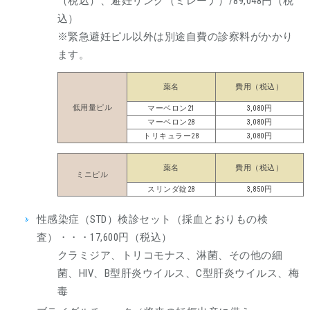
（税込）、避妊リング（ミレーナ）/89,048円（税
込）
※緊急避妊ピル以外は別途自費の診察料がかかり
ます。
薬名
費用（税込）
低用量ピル
マーベロン21
3,080円
マーベロン28
3,080円
トリキュラー28
3,080円
薬名
費用（税込）
ミニピル
スリンダ錠28
3,850円
性感染症（STD）検診セット（採血とおりもの検
査）・・・17,600円（税込）
クラミジア、トリコモナス、淋菌、その他の細
菌、HIV、B型肝炎ウイルス、C型肝炎ウイルス、梅
毒