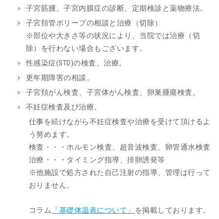
子宮筋腫、子宮内膜症の診断、定期検診と薬物療法。
子宮頚管ポリープの相談と治療（切除）
※部位や大きさ等の状況により、当院では治療（切
除）を行わない場合もございます。
性感染症(STD)の検査、治療。
更年期障害の相談。
子宮頚がん検査、子宮体がん検査、卵巣腫瘍検査。
不妊症検査及び治療。
仕事を続けながら不妊症検査や治療を受けて頂けるよ
う努めます。
検査・・・ホルモン検査、超音波検査、卵管通水検査
治療・・・タイミング指導、排卵誘発等
※他施設で処方された自己注射の指導、管理は行って
おりません。
コラム
「基礎体温表について」
を掲載しております。