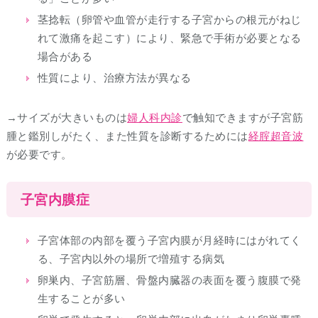
茎捻転（卵管や血管が走行する子宮からの根元がねじ
れて激痛を起こす）により、緊急で手術が必要となる
場合がある
性質により、治療方法が異なる
→サイズが大きいものは
婦人科内診
で触知できますが子宮筋
腫と鑑別しがたく、また性質を診断するためには
経腟超音波
が必要です。
子宮内膜症
子宮体部の内部を覆う子宮内膜が月経時にはがれてく
る、子宮内以外の場所で増殖する病気
卵巣内、子宮筋層、骨盤内臓器の表面を覆う腹膜で発
生することが多い