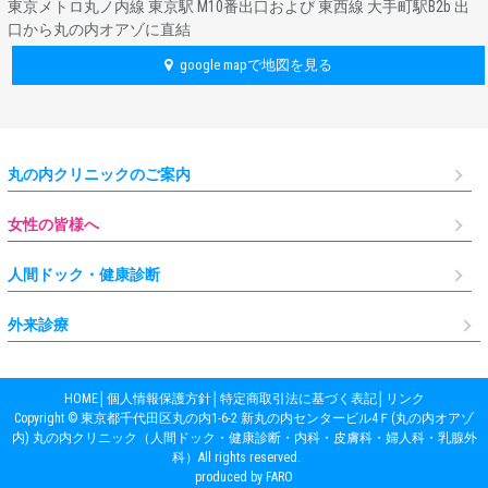
東京メトロ丸ノ内線 東京駅 M10番出口および 東西線 大手町駅B2b 出
口から丸の内オアゾに直結
google mapで地図を見る
丸の内クリニックのご案内
女性の皆様へ
人間ドック・健康診断
外来診療
HOME
│
個人情報保護方針
│
特定商取引法に基づく表記
│
リンク
Copyright © 東京都千代田区丸の内1-6-2 新丸の内センタービル4Ｆ(丸の内オアゾ
内) 丸の内クリニック（人間ドック・健康診断・内科・皮膚科・婦人科・乳腺外
科）All rights reserved.
produced by FARO