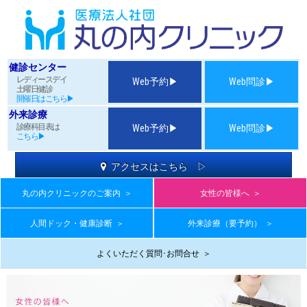
健診センター
レディースデイ
Web予約▶
Web問診▶
土曜日健診
開催日はこちら▶
外来診療
診療科目表は
Web予約▶
Web問診▶
こちら▶
アクセスはこちら ▷
丸の内クリニックのご案内
＞
女性の皆様へ
＞
人間ドック・健康診断
＞
外来診療（要予約）
＞
よくいただく質問･お問合せ
＞