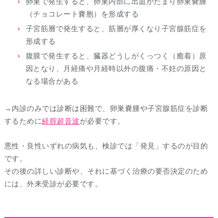
卵巣で発生すると、卵巣内部に出血がたまり卵巣嚢腫
（チョコレート嚢胞）を形成する
子宮筋層で発生すると、筋層が厚くなり子宮腺筋症を
形成する
腹膜で発生すると、臓器どうしがくっつく（癒着）原
因となり、月経痛や月経時以外の腹痛・不妊の原因と
なる場合がある
→内診のみでは診断は困難で、卵巣嚢腫や子宮腺筋症を診断
するために
経腟超音波
が必要です。
悪性・良性いずれの病気も、検診では「発見」するのが目的
です。
その後の詳しい診断や、それに基づく治療の要否決定のため
には、外来受診が必要です。