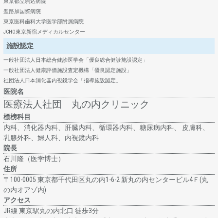
東京都立駒込病院
聖路加国際病院
東京医科歯科大学医学部附属病院
JCHO東京新宿メディカルセンター
施設認定
一般社団法人日本総合健診医学会「優良総合健診施設認定」
一般社団法人健康評価施設査定機構「優良認定施設」
社団法人日本消化器内視鏡学会「指導施設認定」
医院名
医療法人社団 丸の内クリニック
標榜科目
内科、消化器内科、肝臓内科、循環器内科、糖尿病内科、 皮膚科、
乳腺外科、婦人科、内視鏡内科
院長
石川隆（医学博士）
住所
〒100-0005 東京都千代田区丸の内1-6-2 新丸の内センタービル4Ｆ(丸
の内オアゾ内)
アクセス
JR線 東京駅丸の内北⼝ 徒歩3分