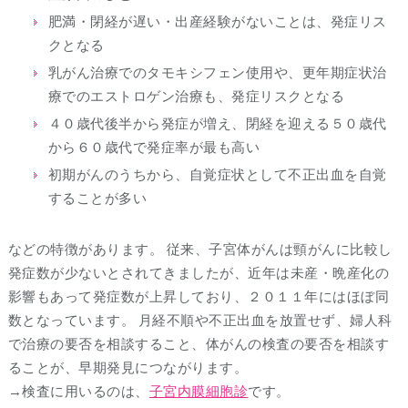
肥満・閉経が遅い・出産経験がないことは、発症リス
クとなる
乳がん治療でのタモキシフェン使用や、更年期症状治
療でのエストロゲン治療も、発症リスクとなる
４０歳代後半から発症が増え、閉経を迎える５０歳代
から６０歳代で発症率が最も高い
初期がんのうちから、自覚症状として不正出血を自覚
することが多い
などの特徴があります。 従来、子宮体がんは頸がんに比較し
発症数が少ないとされてきましたが、近年は未産・晩産化の
影響もあって発症数が上昇しており、２０１１年にはほぼ同
数となっています。 月経不順や不正出血を放置せず、婦人科
で治療の要否を相談すること、体がんの検査の要否を相談す
ることが、早期発見につながります。
→検査に用いるのは、
子宮内膜細胞診
です。