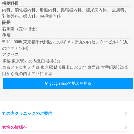
標榜科目
内科、消化器内科、肝臓内科、循環器内科、糖尿病内科、 皮膚科、
乳腺外科、婦人科、内視鏡内科
院長
石川隆（医学博士）
住所
〒100-0005 東京都千代田区丸の内1-6-2 新丸の内センタービル4Ｆ(丸
の内オアゾ内)
アクセス
JR線 東京駅丸の内北⼝ 徒歩3分
東京メトロ丸ノ内線 東京駅 M10番出口および 東西線 大手町駅B2b 出
口から丸の内オアゾに直結
google mapで地図を見る
丸の内クリニックのご案内
女性の皆様へ