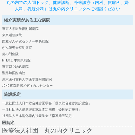
丸の内での人間ドック、健康診断、外来診療（内科、皮膚科、婦
人科、乳腺外科）は丸の内クリニックへご相談ください
紹介実績がある主な病院
東京大学医学部附属病院
東京逓信病院
国立がん研究センター中央病院
がん研究会有明病院
虎の門病院
NTT東日本関東病院
東京都立駒込病院
聖路加国際病院
東京医科歯科大学医学部附属病院
JCHO東京新宿メディカルセンター
施設認定
一般社団法人日本総合健診医学会「優良総合健診施設認定」
一般社団法人健康評価施設査定機構「優良認定施設」
社団法人日本消化器内視鏡学会「指導施設認定」
医院名
医療法人社団 丸の内クリニック