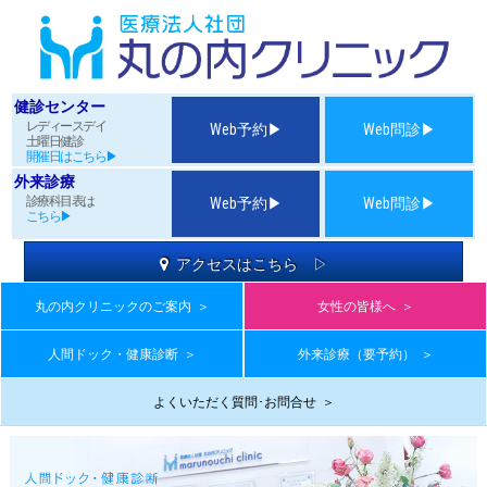
健診センター
レディースデイ
Web予約▶
Web問診▶
土曜日健診
開催日はこちら▶
外来診療
診療科目表は
Web予約▶
Web問診▶
こちら▶
アクセスはこちら ▷
丸の内クリニックのご案内
＞
女性の皆様へ
＞
人間ドック・健康診断
＞
外来診療（要予約）
＞
よくいただく質問･お問合せ
＞