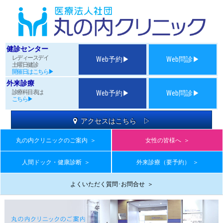
健診センター
レディースデイ
Web予約▶
Web問診▶
土曜日健診
開催日はこちら▶
外来診療
診療科目表は
Web予約▶
Web問診▶
こちら▶
アクセスはこちら ▷
丸の内クリニックのご案内
＞
女性の皆様へ
＞
人間ドック・健康診断
＞
外来診療（要予約）
＞
よくいただく質問･お問合せ
＞