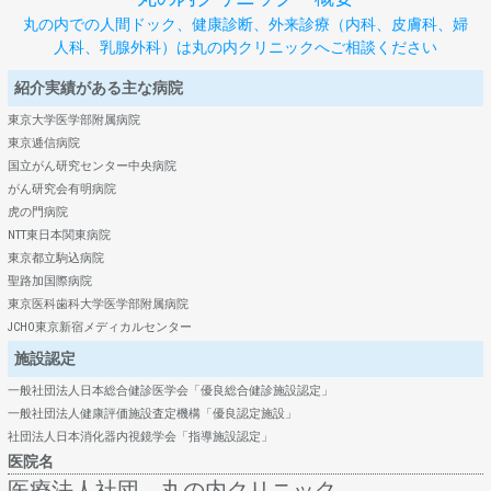
丸の内での人間ドック、健康診断、外来診療（内科、皮膚科、婦
人科、乳腺外科）は丸の内クリニックへご相談ください
紹介実績がある主な病院
東京大学医学部附属病院
東京逓信病院
国立がん研究センター中央病院
がん研究会有明病院
虎の門病院
NTT東日本関東病院
東京都立駒込病院
聖路加国際病院
東京医科歯科大学医学部附属病院
JCHO東京新宿メディカルセンター
施設認定
一般社団法人日本総合健診医学会「優良総合健診施設認定」
一般社団法人健康評価施設査定機構「優良認定施設」
社団法人日本消化器内視鏡学会「指導施設認定」
医院名
医療法人社団 丸の内クリニック