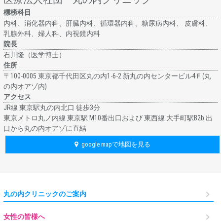
標榜科目
内科、消化器内科、肝臓内科、循環器内科、糖尿病内科、 皮膚科、
乳腺外科、婦人科、内視鏡内科
院長
石川隆（医学博士）
住所
〒100-0005 東京都千代田区丸の内1-6-2 新丸の内センタービル4Ｆ(丸
の内オアゾ内)
アクセス
JR線 東京駅丸の内北⼝ 徒歩3分
東京メトロ丸ノ内線 東京駅 M10番出口および 東西線 大手町駅B2b 出
口から丸の内オアゾに直結
google mapで地図を見る
丸の内クリニックのご案内
女性の皆様へ