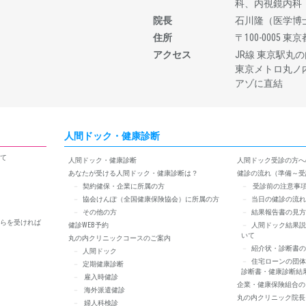
科、内視鏡内科
院長
石川隆（医学博
住所
〒100-0005
アクセス
JR線 東京駅丸の
東京メトロ丸ノ内
アゾに直結
人間ドック・健康診断
て
人間ドック・健康診断
人間ドック受診の方へ
あなたが受ける人間ドック・健康診断は？
健診の流れ（準備～受
契約健保・企業に所属の方
受診前の注意事
協会けんぽ（全国健康保険協会）に所属の方
当日の健診の流れ
その他の方
結果報告書の見方
らを受ければ
健診WEB予約
人間ドック結果説
いて
丸の内クリニックコースのご案内
紹介状・診断書の
人間ドック
住宅ローンの団体
定期健康診断
診断書・健康診断結
雇入時健診
企業・健康保険組合の
海外派遣健診
丸の内クリニック院長
婦人科検診