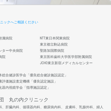
ニックへご相談ください
附属病院
NTT東日本関東病院
東京都立駒込病院
ンター中央病院
聖路加国際病院
病院
東京医科歯科大学医学部附属病院
JCHO東京新宿メディカルセンター
本総合健診医学会「優良総合健診施設認定」
康評価施設査定機構「優良認定施設」
化器内視鏡学会「指導施設認定」
団 丸の内クリニック
科、肝臓内科、循環器内科、糖尿病内科、 皮膚科、乳腺外科、婦人