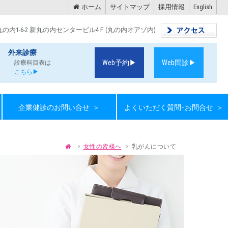
ホーム
サイトマップ
採用情報
English
内1-6-2 新丸の内センタービル4Ｆ(丸の内オアゾ内)
外来診療
Web予約▶
Web問診▶
診療科目表は
こちら▶
企業健診のお問い合せ
＞
よくいただく質問･お問合せ
＞
女性の皆様へ
乳がんについて