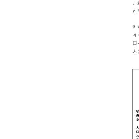
こ
た
乳
４
日
人