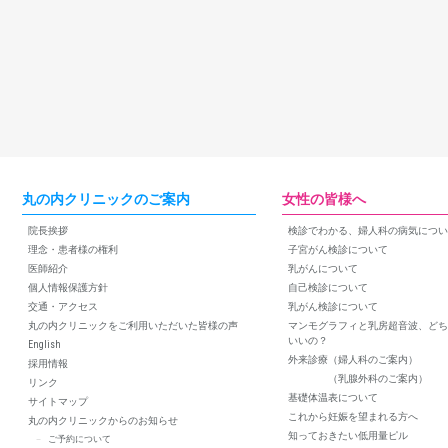
丸の内クリニックのご案内
女性の皆様へ
院長挨拶
検診でわかる、婦人科の病気につい
理念・患者様の権利
子宮がん検診について
医師紹介
乳がんについて
個人情報保護方針
自己検診について
交通・アクセス
乳がん検診について
丸の内クリニックをご利用いただいた皆様の声
マンモグラフィと乳房超音波、どち
いいの？
English
外来診療（婦人科のご案内）
採用情報
（乳腺外科のご案内）
リンク
基礎体温表について
サイトマップ
これから妊娠を望まれる方へ
丸の内クリニックからのお知らせ
知っておきたい低用量ピル
ご予約について