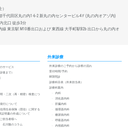
士）
 東京都千代田区丸の内1-6-2 新丸の内センタービル4Ｆ(丸の内オアゾ内)
内北⼝ 徒歩3分
線 東京駅 M10番出口および 東西線 大手町駅B2b 出口から丸の内オ
外来診療
外来診療のご予約から診察の流れ
のサービス
受付時間/予約
診後まで）
WEB問診
項
診療科目表（外来担当表）
診療科案内
内科
明・二次（再・精密）検査につ
消化器内科
発行について
肝臓内科
信用生命保険（団信）に関する
循環器内科
果証明書の作成について
糖尿病内科
ご担当者様へ
呼吸器内科
 石川隆のコラム
内視鏡内科